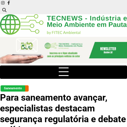
Skip
instagram
facebook
to
content
Saneamento
Para saneamento avançar,
especialistas destacam
segurança regulatória e debate