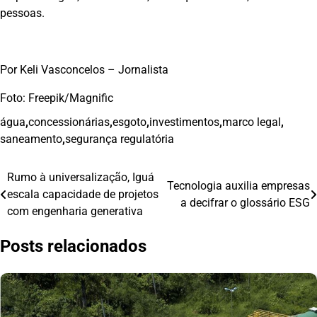
pessoas.
Por Keli Vasconcelos – Jornalista
Foto: Freepik/Magnific
água
,
concessionárias
,
esgoto
,
investimentos
,
marco legal
,
saneamento
,
segurança regulatória
Rumo à universalização, Iguá
Navegação
Tecnologia auxilia empresas
escala capacidade de projetos
a decifrar o glossário ESG
de
com engenharia generativa
Post
Posts relacionados