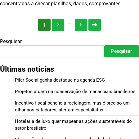
concentradas a checar planilhas, dados, comprovantes…
Paginação
…
2
5
1
de
Pesquisar
posts
Pesquisar
Últimas notícias
Pilar Social ganha destaque na agenda ESG
Projetos atuam na conservação de mananciais brasileiros
Incentivo fiscal beneficia reciclagem, mas é preciso um
olhar aos catadores, alertam especialistas
Hotelaria de luxo quer mapear as ações sustentáveis do
setor brasileiro