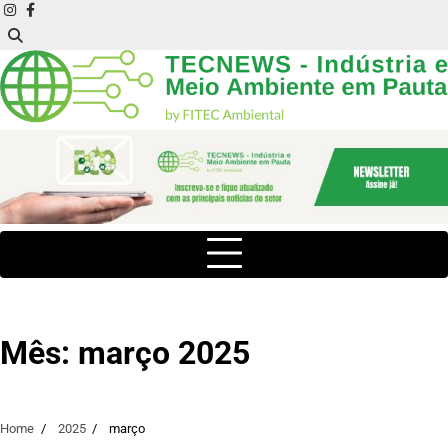
Skip
instagram
facebook
to
content
Mês:
março 2025
Home
2025
março