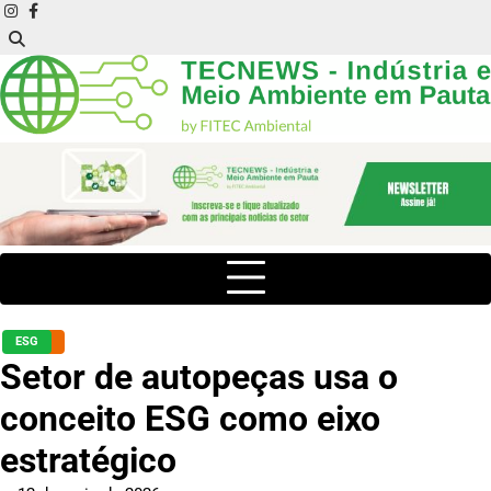
Skip
instagram
facebook
to
content
ESG
Setor de autopeças usa o
conceito ESG como eixo
estratégico