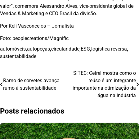
valor”, comemora Alessandro Alves, vice-presidente global de
Vendas & Marketing e CEO Brasil da divisão.
Por Keli Vasconcelos – Jornalista
Foto: peoplecreations/Magnific
automóveis
,
autopeças
,
circularidade
,
ESG
,
logística reversa
,
sustentabilidade
SITEC: Cetrel mostra como o
Navegação
Ramo de sorvetes avança
reúso é um integrante
de
rumo à sustentabilidade
importante na otimização da
água na indústria
Post
Posts relacionados