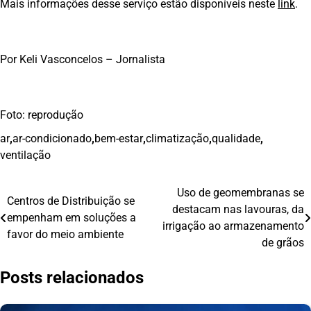
Mais informações desse serviço estão disponíveis neste
link
.
Por Keli Vasconcelos – Jornalista
Foto: reprodução
ar
,
ar-condicionado
,
bem-estar
,
climatização
,
qualidade
,
ventilação
Uso de geomembranas se
Navegação
Centros de Distribuição se
destacam nas lavouras, da
empenham em soluções a
de
irrigação ao armazenamento
favor do meio ambiente
de grãos
Post
Posts relacionados