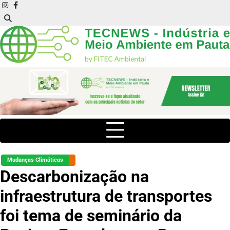
Skip
instagram
facebook
to
content
Mudanças Climáticas
Descarbonização na
infraestrutura de transportes
foi tema de seminário da