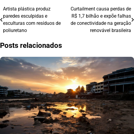
Artista plástica produz
Curtailment causa perdas de
Navegação
paredes esculpidas e
R$ 1,7 bilhão e expõe falhas
de
esculturas com resíduos de
de conectividade na geração
poliuretano
renovável brasileira
Post
Posts relacionados