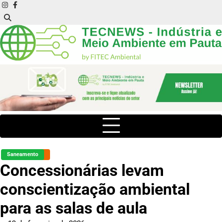
Skip
instagram
facebook
to
content
Saneamento
Concessionárias levam
conscientização ambiental
para as salas de aula