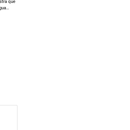
stra que
água…