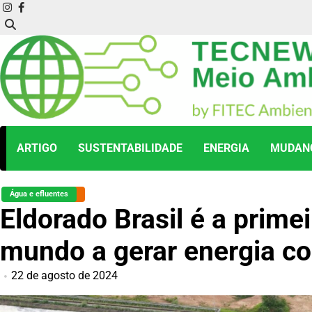
Skip
instagram
facebook
to
content
ARTIGO
SUSTENTABILIDADE
ENERGIA
MUDANÇ
Água e efluentes
Eldorado Brasil é a primei
mundo a gerar energia co
22 de agosto de 2024