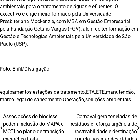
ambientais para o tratamento de águas e efluentes. O
executivo é engenheiro formado pela Universidade
Presbiteriana Mackenzie, com MBA em Gestão Empresarial
pela Fundação Getúlio Vargas (FGV), além de ter formação em
Gestão e Tecnologias Ambientais pela Universidade de São
Paulo (USP).
Foto: Enfil/Divulgação
equipamentos
,
estações de tratamento
,
ETA
,
ETE
,
manutenção
,
marco legal do saneamento
,
Operação
,
soluções ambientais
Associações do biodiesel
Carnaval gera toneladas de
Navegação
pedem inclusão do MAPA e
resíduos e reforça urgência de
de
MCTI no plano de transição
rastreabilidade e destinação
energética justa
correta nas grandes cidades