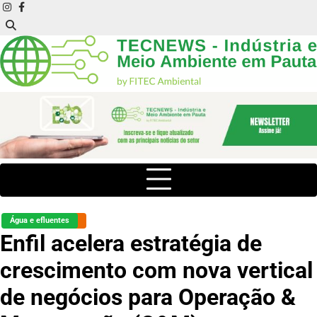
Skip
instagram
facebook
to
content
Água e efluentes
Enfil acelera estratégia de
crescimento com nova vertical
de negócios para Operação &