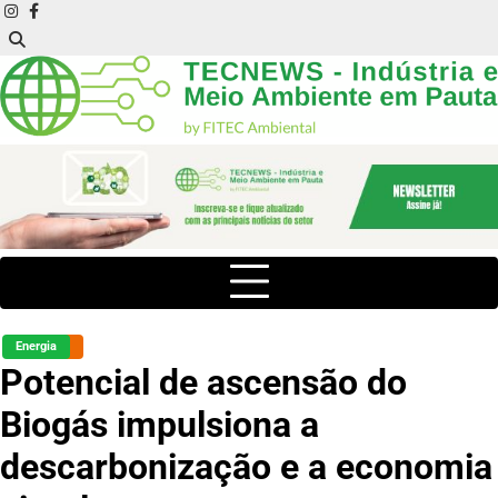
Skip
instagram
facebook
to
content
Energia
Potencial de ascensão do
Biogás impulsiona a
descarbonização e a economia