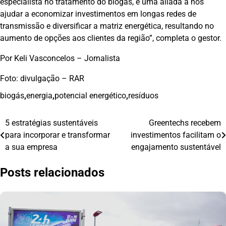
especialista no tratamento do biogás, é uma aliada a nos
ajudar a economizar investimentos em longas redes de
transmissão e diversificar a matriz energética, resultando no
aumento de opções aos clientes da região”, completa o gestor.
Por Keli Vasconcelos – Jornalista
Foto: divulgação – RAR
biogás
,
energia
,
potencial energético
,
resíduos
5 estratégias sustentáveis
Greentechs recebem
Navegação
para incorporar e transformar
investimentos facilitam o
de
a sua empresa
engajamento sustentável
Post
Posts relacionados