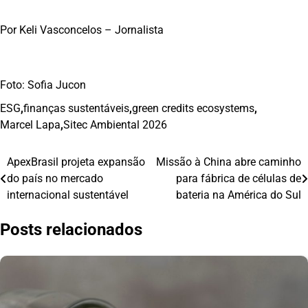
Por Keli Vasconcelos – Jornalista
Foto: Sofia Jucon
ESG
,
finanças sustentáveis
,
green credits ecosystems
,
Marcel Lapa
,
Sitec Ambiental 2026
ApexBrasil projeta expansão
Missão à China abre caminho
Navegação
do país no mercado
para fábrica de células de
de
internacional sustentável
bateria na América do Sul
Post
Posts relacionados