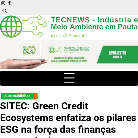
Skip
instagram
facebook
to
content
Sustentabilidade
SITEC: Green Credit
Ecosystems enfatiza os pilares
ESG na força das finanças