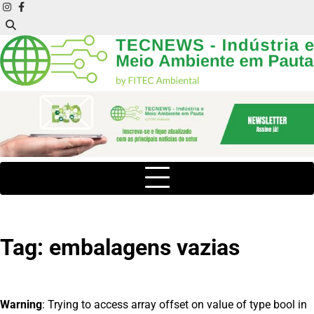
Skip
instagram
facebook
to
content
Tag:
embalagens vazias
Warning
: Trying to access array offset on value of type bool in