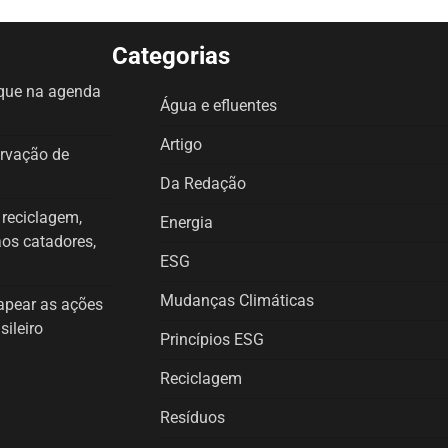
Categorias
aque na agenda
Água e efluentes
Artigo
ervação de
Da Redação
a reciclagem,
Energia
aos catadores,
ESG
Mudanças Climáticas
mapear as ações
sileiro
Princípios ESG
Reciclagem
Resíduos