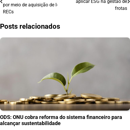
aplicar ESG na gestão de
de
por meio de aquisição de I-
frotas
RECs
Post
Posts relacionados
ODS: ONU cobra reforma do sistema financeiro para
alcançar sustentabilidade