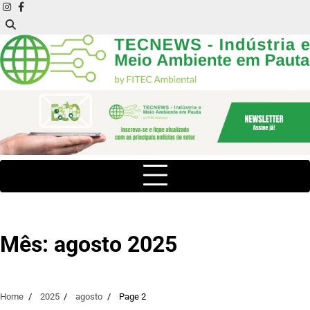
Skip
instagram
facebook
to
content
Mês:
agosto 2025
Home
2025
agosto
Page 2