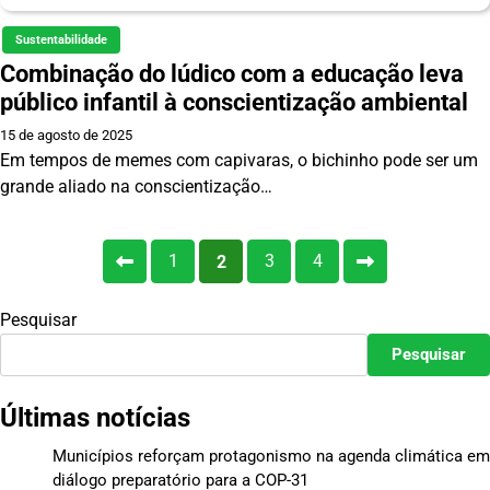
Sustentabilidade
Combinação do lúdico com a educação leva
público infantil à conscientização ambiental
15 de agosto de 2025
Em tempos de memes com capivaras, o bichinho pode ser um
grande aliado na conscientização…
Paginação
1
3
4
2
de
Pesquisar
posts
Pesquisar
Últimas notícias
Municípios reforçam protagonismo na agenda climática em
diálogo preparatório para a COP-31