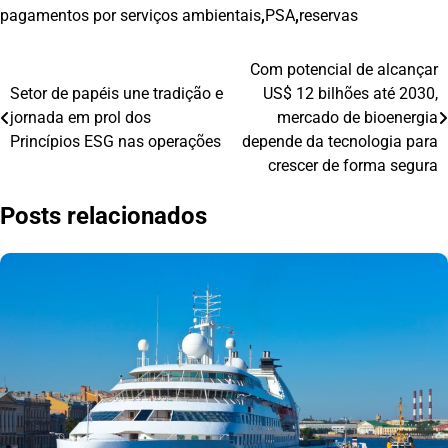
pagamentos por serviços ambientais
,
PSA
,
reservas
Com potencial de alcançar
Navegação
Setor de papéis une tradição e
US$ 12 bilhões até 2030,
de
jornada em prol dos
mercado de bioenergia
Princípios ESG nas operações
depende da tecnologia para
Post
crescer de forma segura
Posts relacionados