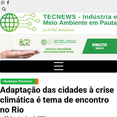
Skip
instagram
facebook
to
content
Mudanças Climáticas
Adaptação das cidades à crise
climática é tema de encontro
no Rio