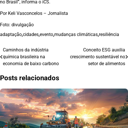
no Brasil”, informa o iCS.
Por Keli Vasconcelos – Jornalista
Foto: divulgação
adaptação
,
cidades
,
evento
,
mudanças climáticas
,
resiliência
Caminhos da indústria
Conceito ESG auxilia
Navegação
química brasileira na
crescimento sustentável no
de
economia de baixo carbono
setor de alimentos
Post
Posts relacionados