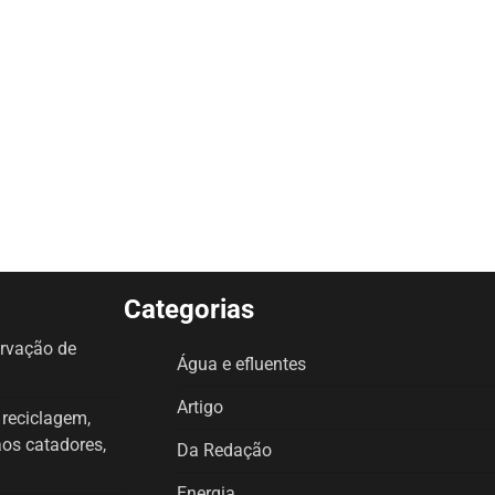
Categorias
ervação de
Água e efluentes
Artigo
a reciclagem,
aos catadores,
Da Redação
Energia