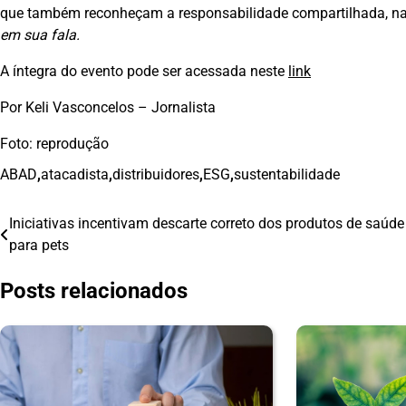
que também reconheçam a responsabilidade compartilhada, na d
em sua fala.
A íntegra do evento pode ser acessada neste
link
Por Keli Vasconcelos – Jornalista
Foto: reprodução
ABAD
,
atacadista
,
distribuidores
,
ESG
,
sustentabilidade
Iniciativas incentivam descarte correto dos produtos de saúde
Navegação
para pets
de
Posts relacionados
Post