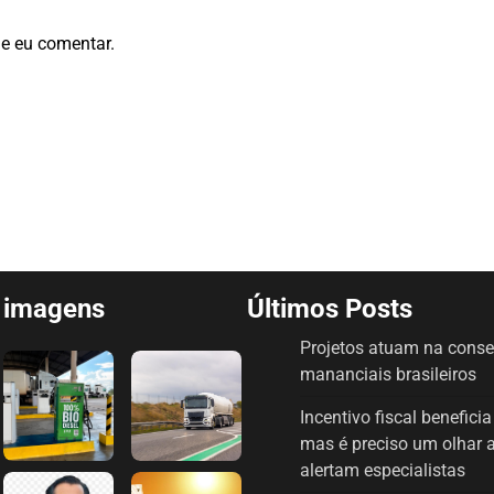
e eu comentar.
e imagens
Últimos Posts
Projetos atuam na cons
mananciais brasileiros
Incentivo fiscal benefici
mas é preciso um olhar 
alertam especialistas