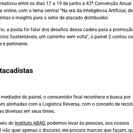
 realizou entre os dias 17 a 19 de junho a 43ª Convenção Anual
nline, com o tema central “Na era da Inteligência Artificial, de
tas e insights para o setor de atacado distribuidor.
nho, a pauta foi falar dos desafios dessa cadeia para a promoçã
ios Sustentáveis, um caminho sem volta”, o painel 2 contou c
 e pertinente.
tacadistas
e mediador do painel, o consumidor final reconhece e busca por
jam alinhadas com a Logística Reversa, com o conceito de recic
as diversas em seus times.
meio do
Instituto ABAD
, podemos levar às pessoas, aos nossos
l não quer apenas o discurso, ele procura marcas que façam, q