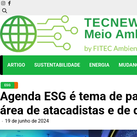
Skip
instagram
facebook
to
content
ARTIGO
SUSTENTABILIDADE
ENERGIA
MUDANÇ
ESG
Agenda ESG é tema de pa
área de atacadistas e de 
19 de junho de 2024