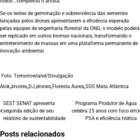
todos”, completou o artista.
Se os testes de germinação e sobrevivência das sementes
lançadas pelos drones apresentarem a eficiência esperada
pelas equipes de engenharia florestal da ONG, o modelo poderá
ser replicado em outros biomas nacionais, transformando o
entretenimento de massas em uma plataforma permanente de
inovação ambiental.
Foto: Tomorrowland/Divulgação
Alok
,
árvores
,
DJ
,
drones
,
Floresta Áurea
,
SOS Mata Atlântica
SEST SENAT apresenta
Programa Produtor de Água
Navegação
segunda edição de seu
celebra 25 anos com foco em
de
relatório de sustentabilidade
PSA e eficiência hídrica
Post
Posts relacionados