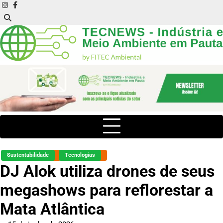
Skip
instagram
facebook
to
content
Sustentabilidade
Tecnologias
DJ Alok utiliza drones de seus
megashows para reflorestar a
Mata Atlântica