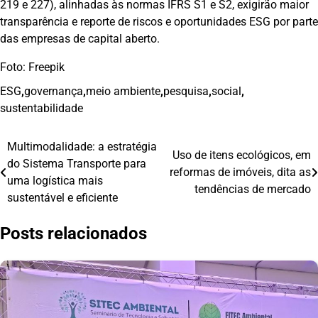
219 e 227), alinhadas às normas IFRS S1 e S2, exigirão maior
transparência e reporte de riscos e oportunidades ESG por parte
das empresas de capital aberto.
Foto: Freepik
ESG
,
governança
,
meio ambiente
,
pesquisa
,
social
,
sustentabilidade
Multimodalidade: a estratégia
Navegação
Uso de itens ecológicos, em
do Sistema Transporte para
reformas de imóveis, dita as
de
uma logística mais
tendências de mercado
sustentável e eficiente
Post
Posts relacionados