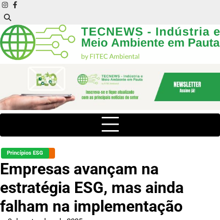
Skip
instagram
facebook
to
content
Princípios ESG
Empresas avançam na
estratégia ESG, mas ainda
falham na implementação