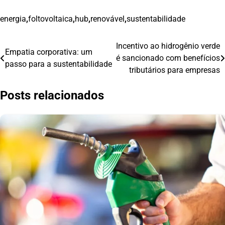
energia
,
foltovoltaica
,
hub
,
renovável
,
sustentabilidade
Incentivo ao hidrogênio verde
Navegação
Empatia corporativa: um
é sancionado com benefícios
passo para a sustentabilidade
de
tributários para empresas
Post
Posts relacionados