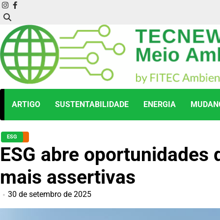
Skip
instagram
facebook
to
content
ARTIGO
SUSTENTABILIDADE
ENERGIA
MUDANÇ
ESG
ESG abre oportunidades d
mais assertivas
30 de setembro de 2025