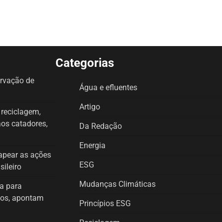
Categorias
ervação de
Água e efluentes
Artigo
a reciclagem,
aos catadores,
Da Redação
Energia
mapear as ações
ESG
sileiro
Mudanças Climáticas
a para
icos, apontam
Princípios ESG