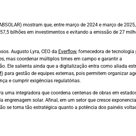
 (ABSOLAR) mostram que, entre março de 2024 e março de 2025,
7,5 bilhões em investimentos e evitando a emissão de 27 milh
sos. Augusto Lyra, CEO da
Everflow
, fornecedora de tecnologia
ipes, mas coordenar múltiplos times em campo e garantir a
o. Ele salienta ainda que a digitalização entra como aliada estr
M
) para gestão de equipes externas, pois permitem organizar ag
nça e cumprir exigências regulatórias.
para uma integradora que coordena centenas de obras em estado
da engrenagem solar. Afinal, em um setor que cresce exponenci
ão se torna tão estratégica quanto a potência dos painéis volt