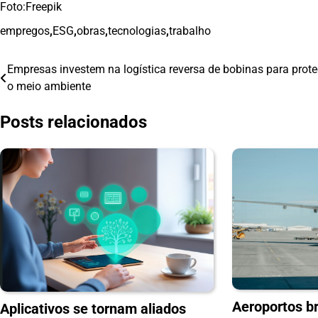
Foto:Freepik
empregos
,
ESG
,
obras
,
tecnologias
,
trabalho
Empresas investem na logística reversa de bobinas para prote
Navegação
o meio ambiente
de
Posts relacionados
Post
Aeroportos br
Aplicativos se tornam aliados