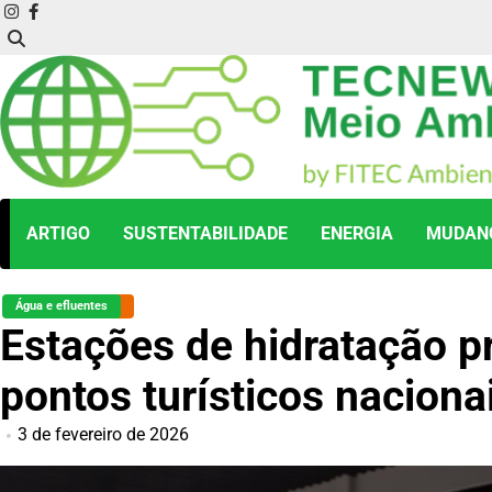
Skip
instagram
facebook
to
content
ARTIGO
SUSTENTABILIDADE
ENERGIA
MUDANÇ
Água e efluentes
Estações de hidratação 
pontos turísticos naciona
3 de fevereiro de 2026