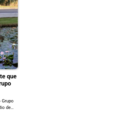
nte que
rupo
do Grupo
Rio de…