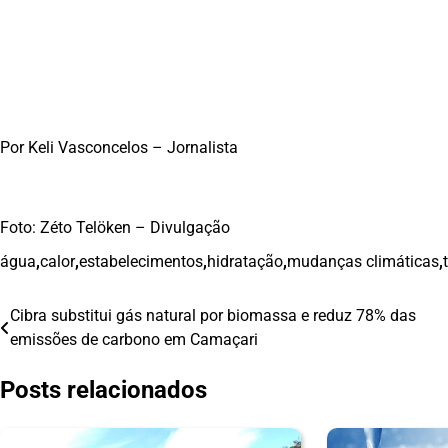
Por Keli Vasconcelos – Jornalista
Foto: Zéto Telöken – Divulgação
água
,
calor
,
estabelecimentos
,
hidratação
,
mudanças climáticas
,
Cibra substitui gás natural por biomassa e reduz 78% das
Navegação
emissões de carbono em Camaçari
de
Posts relacionados
Post