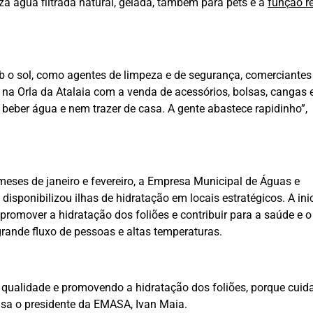
za água filtrada natural, gelada, também para pets e a
função r
 o sol, como agentes de limpeza e de segurança, comerciantes
 na Orla da Atalaia com a venda de acessórios, bolsas, cangas 
beber água e nem trazer de casa. A gente abastece rapidinho”,
 meses de janeiro e fevereiro, a Empresa Municipal de Águas e
 disponibilizou ilhas de hidratação em locais estratégicos. A ini
 promover a hidratação dos foliões e contribuir para a saúde e 
ande fluxo de pessoas e altas temperaturas.
 qualidade e promovendo a hidratação dos foliões, porque cuid
risa o presidente da EMASA, Ivan Maia.