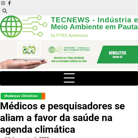
Skip
instagram
facebook
to
content
Mudanças Climáticas
Médicos e pesquisadores se
aliam a favor da saúde na
agenda climática