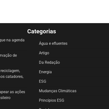
Categorias
aque na agenda
Água e efluentes
Artigo
ervação de
Da Redação
a reciclagem,
Energia
aos catadores,
ESG
Mudanças Climáticas
mapear as ações
sileiro
Princípios ESG