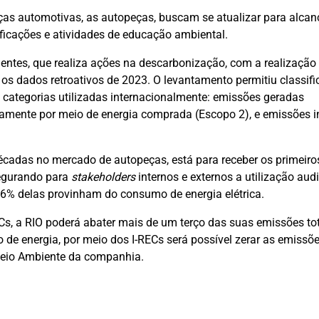
peças automotivas, as autopeças, buscam se atualizar para alcan
ificações e atividades de educação ambiental.
entes, que realiza ações na descarbonização, com a realização
 os dados retroativos de 2023. O levantamento permitiu classifi
 categorias utilizadas internacionalmente: emissões geradas
tamente por meio de energia comprada (Escopo 2), e emissões i
cadas no mercado de autopeças, está para receber os primeiro
segurando para
stakeholders
internos e externos a utilização aud
 36% delas provinham do consumo de energia elétrica.
ECs, a RIO poderá abater mais de um terço das suas emissões tot
e energia, por meio dos I-RECs será possível zerar as emissõ
 Meio Ambiente da companhia.