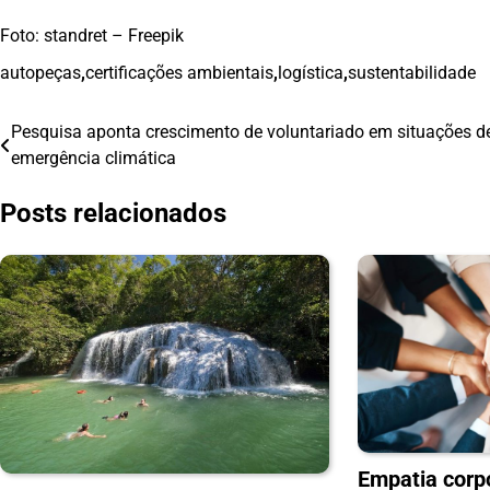
Foto: standret – Freepik
autopeças
,
certificações ambientais
,
logística
,
sustentabilidade
Pesquisa aponta crescimento de voluntariado em situações d
Navegação
emergência climática
de
Posts relacionados
Post
Empatia corp