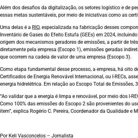
Além dos desafios da digitalização, os setores logístico e de 
essas metas sustentáveis, por meio de iniciativas como as cert
Uma delas é a
RIO
, especializada na fabricação desses compon
Inventário de Gases do Efeito Estufa (GEEs) em 2024, incluindo
origem dos mecanismos geradores de emissões, a partir de três
diretamente pela empresa (Escopo 1), emissões geradas indire
que ocorrem na cadeia de valor de uma empresa (Escopo 3).
Como etapa fundamental desse processo, a empresa, há oito dé
Certificados de Energia Renovável Internacional, ou I-RECs, as
energia hidrelétrica. Em relação ao Escopo Total de Emissões,
“Ao validar que a energia é limpa e renovável, por meio dos I-R
Como 100% das emissões do Escopo 2 são provenientes do uso d
item”, explica Rogério C. Pereira, Coordenador da Qualidade e
Por Keli Vasconcelos – Jornalista