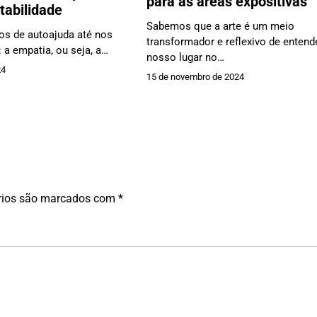
para as áreas expositivas
tabilidade
Sabemos que a arte é um meio
ros de autoajuda até nos
transformador e reflexivo de enten
 a empatia, ou seja, a…
nosso lugar no…
24
15 de novembro de 2024
rios são marcados com
*