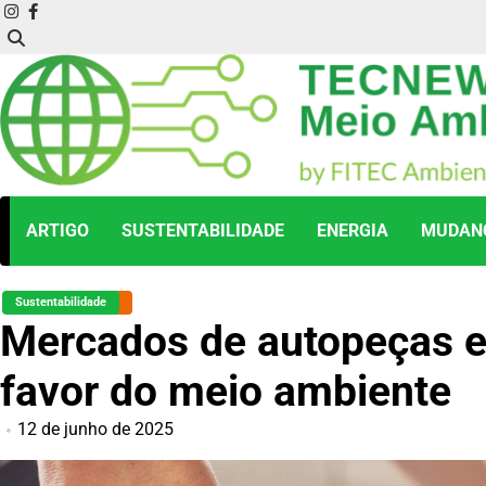
Skip
instagram
facebook
to
content
ARTIGO
SUSTENTABILIDADE
ENERGIA
MUDANÇ
Sustentabilidade
Mercados de autopeças e
favor do meio ambiente
12 de junho de 2025