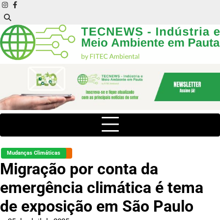
Skip
instagram
facebook
to
content
Mudanças Climáticas
Migração por conta da
emergência climática é tema
de exposição em São Paulo