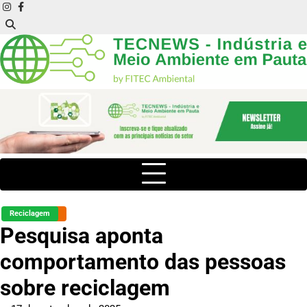
Skip
instagram
facebook
to
content
Reciclagem
Pesquisa aponta
comportamento das pessoas
sobre reciclagem