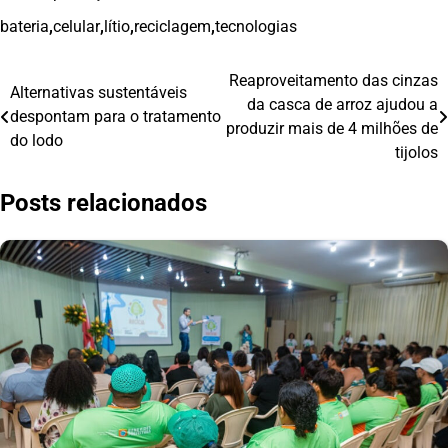
bateria
,
celular
,
lítio
,
reciclagem
,
tecnologias
Reaproveitamento das cinzas
Navegação
Alternativas sustentáveis
da casca de arroz ajudou a
despontam para o tratamento
de
produzir mais de 4 milhões de
do lodo
tijolos
Post
Posts relacionados