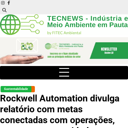
Skip
instagram
facebook
to
content
Sustentabilidade
Rockwell Automation divulga
relatório com metas
conectadas com operações,