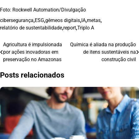
Foto: Rockwell Automation/Divulgação
cibersegurança
,
ESG
,
gêmeos digitais
,
IA
,
metas
,
relatório de sustentabilidade
,
report
,
Triplo A
Agricultura é impulsionada
Química é aliada na produção
Navegação
por ações inovadoras em
de itens sustentáveis na
de
preservação no Amazonas
construção civil
Post
Posts relacionados