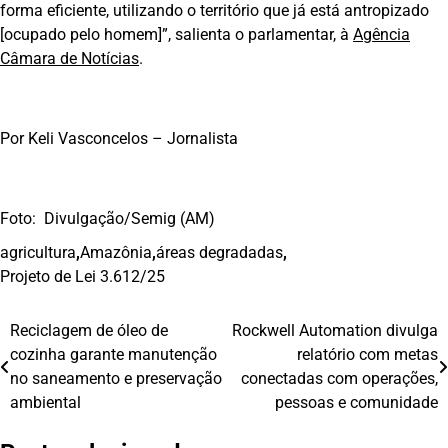
forma eficiente, utilizando o território que já está antropizado
[ocupado pelo homem]”, salienta o parlamentar, à
Agência
Câmara de Notícias
.
Por Keli Vasconcelos – Jornalista
Foto:
Divulgação/Semig (AM)
agricultura
,
Amazônia
,
áreas degradadas
,
Projeto de Lei 3.612/25
Reciclagem de óleo de
Rockwell Automation divulga
Navegação
cozinha garante manutenção
relatório com metas
de
no saneamento e preservação
conectadas com operações,
ambiental
pessoas e comunidade
Post