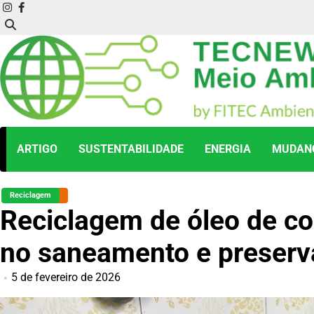
Skip
instagram
facebook
to
content
ARTIGO
SUSTENTABILIDADE
ENERGIA
MUDANÇ
Reciclagem
Reciclagem de óleo de c
no saneamento e preserv
5 de fevereiro de 2026