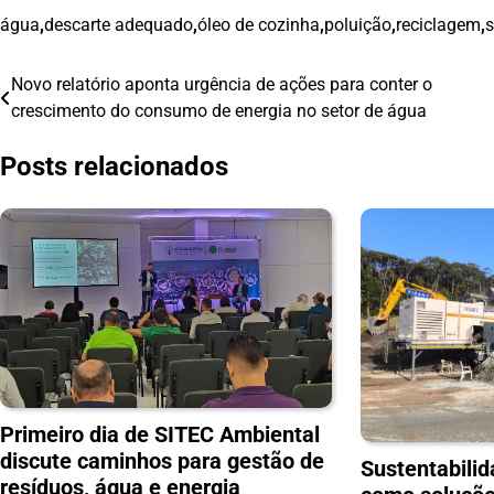
água
,
descarte adequado
,
óleo de cozinha
,
poluição
,
reciclagem
,
Novo relatório aponta urgência de ações para conter o
Navegação
crescimento do consumo de energia no setor de água
de
Posts relacionados
Post
Primeiro dia de SITEC Ambiental
discute caminhos para gestão de
Sustentabilid
resíduos, água e energia