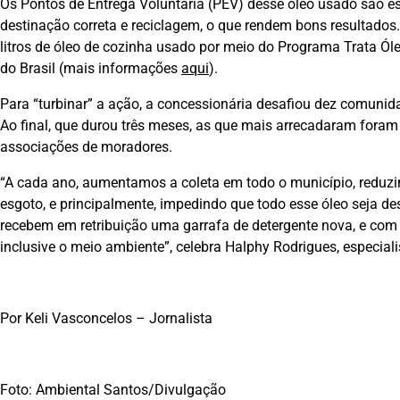
Os Pontos de Entrega Voluntária (PEV) desse óleo usado são e
destinação correta e reciclagem, o que rendem bons resultados.
litros de óleo de cozinha usado por meio do Programa Trata Ól
do Brasil (mais informações
aqui
).
Para “turbinar” a ação, a concessionária desafiou dez comunida
Ao final, que durou três meses, as que mais arrecadaram for
associações de moradores.
“A cada ano, aumentamos a coleta em todo o município, reduzi
esgoto, e principalmente, impedindo que todo esse óleo seja d
recebem em retribuição uma garrafa de detergente nova, e co
inclusive o meio ambiente”, celebra Halphy Rodrigues, especial
Por Keli Vasconcelos – Jornalista
Foto: Ambiental Santos/Divulgação