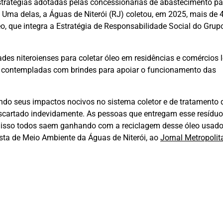
stratégias adotadas pelas concessionárias de abastecimento pa
 Uma delas, a Águas de Niterói (RJ) coletou, em 2025, mais de 4
eo, que integra a Estratégia de Responsabilidade Social do Gru
des niteroienses para coletar óleo em residências e comércios l
am contempladas com brindes para apoiar o funcionamento das
ndo seus impactos nocivos no sistema coletor e de tratamento 
escartado indevidamente. As pessoas que entregam esse resíduo
m isso todos saem ganhando com a reciclagem desse óleo usado
ista de Meio Ambiente da Águas de Niterói, ao
Jornal Metropolit