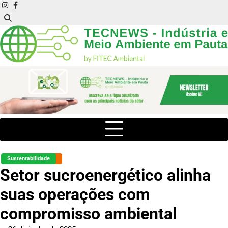
Skip
instagram
facebook
to
content
Sustentabilidade
Setor sucroenergético alinha
suas operações com
compromisso ambiental