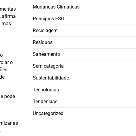
Mudanças Climáticas
ramentas
, afirma
Princípios ESG
s, mas
Reciclagem
Resíduos
Saneamento
do
olar o
Sem categoria
ções
 de
Sustentabilidade
Tecnologias
ue pode
Tendências
Uncategorized
a
imizar as
,