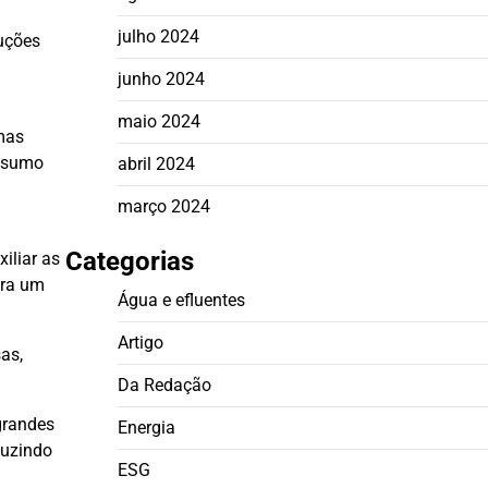
julho 2024
luções
junho 2024
maio 2024
mas
onsumo
abril 2024
março 2024
Categorias
iliar as
ara um
Água e efluentes
Artigo
as,
Da Redação
grandes
Energia
duzindo
ESG