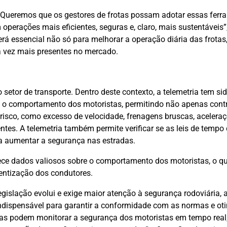
s. Queremos que os gestores de frotas possam adotar essas fer
perações mais eficientes, seguras e, claro, mais sustentáveis”
será essencial não só para melhorar a operação diária das frota
a vez mais presentes no mercado.
setor de transporte. Dentro deste contexto, a telemetria tem si
 o comportamento dos motoristas, permitindo não apenas contr
isco, como excesso de velocidade, frenagens bruscas, acelera
tes. A telemetria também permite verificar se as leis de tempo
ra aumentar a segurança nas estradas.
ece dados valiosos sobre o comportamento dos motoristas, o q
entização dos condutores.
legislação evolui e exige maior atenção à segurança rodoviária, 
 indispensável para garantir a conformidade com as normas e ot
sas podem monitorar a segurança dos motoristas em tempo real