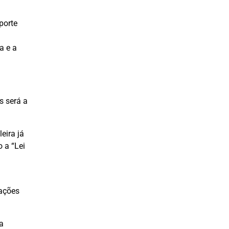
porte
a e a
s será a
eira já
 a “Lei
tações
a