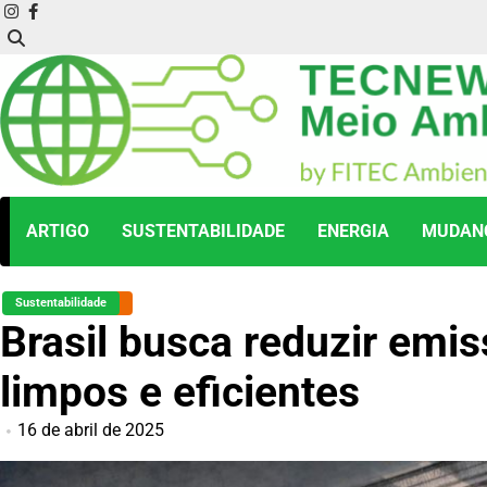
Skip
instagram
facebook
to
content
ARTIGO
SUSTENTABILIDADE
ENERGIA
MUDANÇ
Sustentabilidade
Brasil busca reduzir emi
limpos e eficientes
16 de abril de 2025