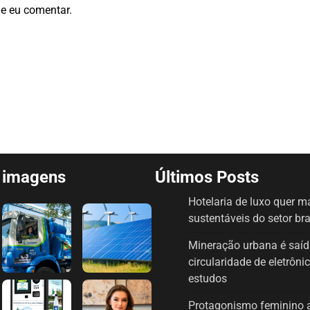
e eu comentar.
e imagens
Últimos Posts
Hotelaria de luxo quer 
sustentáveis do setor bra
Mineração urbana é saíd
circularidade de eletrôn
estudos
Protagonismo feminino a