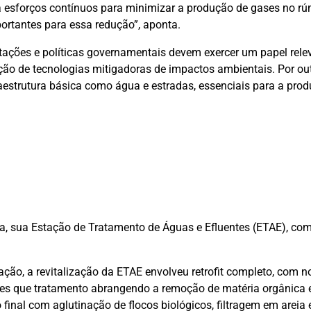
, há esforços contínuos para minimizar a produção de gases no r
ortantes para essa redução”, aponta.
tações e políticas governamentais devem exercer um papel rele
oção de tecnologias mitigadoras de impactos ambientais. Por out
fraestrutura básica como água e estradas, essenciais para a pro
ca, sua Estação de Tratamento de Águas e Efluentes (ETAE), co
ão, a revitalização da ETAE envolveu retrofit completo, com n
ases que tratamento abrangendo a remoção de matéria orgânica 
inal com aglutinação de flocos biológicos, filtragem em areia 