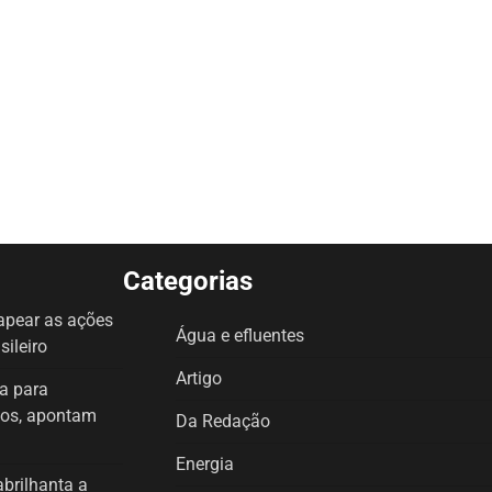
Categorias
mapear as ações
Água e efluentes
sileiro
Artigo
a para
icos, apontam
Da Redação
Energia
brilhanta a