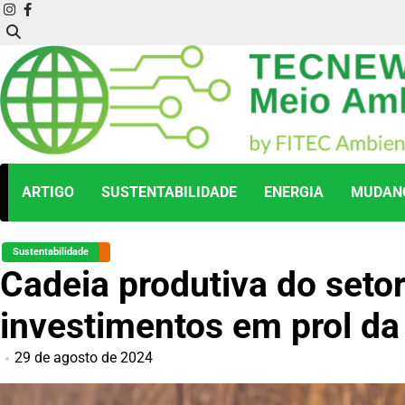
Skip
instagram
facebook
to
content
ARTIGO
SUSTENTABILIDADE
ENERGIA
MUDANÇ
Sustentabilidade
Cadeia produtiva do setor 
investimentos em prol da
29 de agosto de 2024