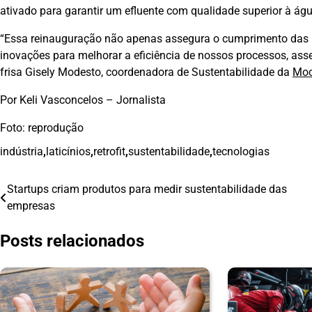
ativado para garantir um efluente com qualidade superior à águ
“Essa reinauguração não apenas assegura o cumprimento das 
inovações para melhorar a eficiência de nossos processos, as
frisa Gisely Modesto, coordenadora de Sustentabilidade da
Mo
Por Keli Vasconcelos – Jornalista
Foto: reprodução
indústria
,
laticínios
,
retrofit
,
sustentabilidade
,
tecnologias
Startups criam produtos para medir sustentabilidade das
Navegação
empresas
de
Posts relacionados
Post