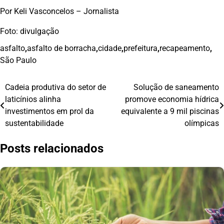
Por Keli Vasconcelos – Jornalista
Foto: divulgação
asfalto
,
asfalto de borracha
,
cidade
,
prefeitura
,
recapeamento
,
São Paulo
Cadeia produtiva do setor de
Solução de saneamento
Navegação
laticínios alinha
promove economia hídrica
de
investimentos em prol da
equivalente a 9 mil piscinas
sustentabilidade
olímpicas
Post
Posts relacionados