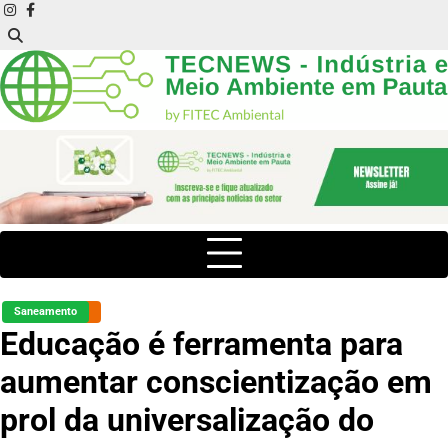
Skip
instagram
facebook
to
content
Saneamento
Educação é ferramenta para
aumentar conscientização em
prol da universalização do