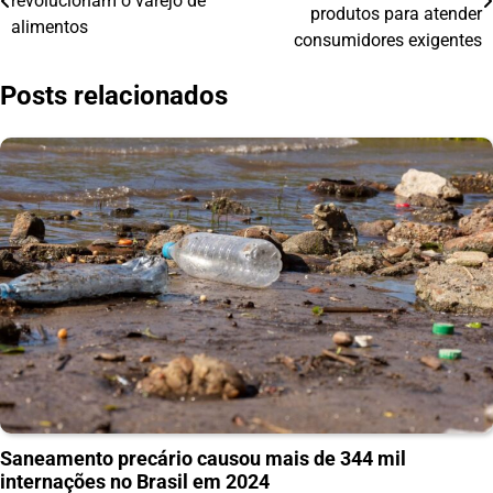
revolucionam o varejo de
de
produtos para atender
alimentos
consumidores exigentes
Post
Posts relacionados
Saneamento precário causou mais de 344 mil
internações no Brasil em 2024