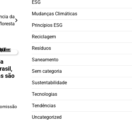
ESG
Mudanças Climáticas
ncia da
loresta
Princípios ESG
Reciclagem
Resíduos
Saneamento
da
asil,
Sem categoria
as são
Sustentabilidade
Tecnologias
Tendências
Comissão
Uncategorized