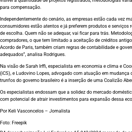
visível a quantidade de projetos registrados, metodologias vari
para compensação.
Independentemente do cenário, as empresas estão cada vez ma
consumidores estão atentos e já preferem produtos e serviços 
de escolha. Quem não se adequar, vai ficar para trás. Metodolo
compradores, o que tem limitado a aceitação de créditos antigo
Acordo de Paris, também criam regras de contabilidade e gover
adequados”, analisa Rodrigues.
Na visão de Sarah Irffi, especialista em economia e clima e C
(iCS), e Ludovino Lopes, advogado com atuação em mudança d
trunfos do governo brasileiro é a inserção de uma Coalizão Ab
Os especialistas endossam que a solidez do mercado doméstico
com potencial de atrair investimentos para expansão dessa ec
Por Keli Vasconcelos – Jornalista
Foto: Freepik