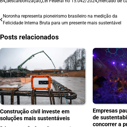
B4
,
descarbonização
,
Lei Federal no 15.042/2024
,
mercado de c
Noronha representa pioneirismo brasileiro na medição da
Navegação
Felicidade Interna Bruta para um presente mais sustentável
de
Posts relacionados
Post
Empresas pau
Construção civil investe em
de sustentab
soluções mais sustentáveis
concorrer a 