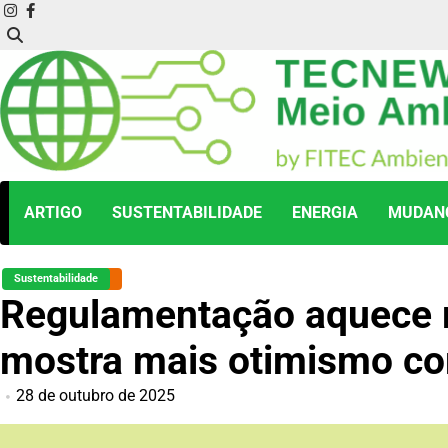
Skip
instagram
facebook
to
content
ARTIGO
SUSTENTABILIDADE
ENERGIA
MUDANÇ
Sustentabilidade
Regulamentação aquece 
mostra mais otimismo co
28 de outubro de 2025