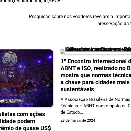
arbono
,
regulamentação
,
SBCE
Pesquisas sobre rios voadores revelam a importâ
preservação da f
1º Encontro Internacional 
ABNT e ISO, realizado no Br
mostra que normas técnic
a chave para cidades mais
sustentáveis
A Associação Brasileira de Normas
Técnicas – ABNT com o apoio da 
de Estudo…
listas com ações
ilidade podem
28 de março de 2024
prêmio de quase US$