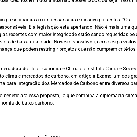
adas, créditos emitidos ainda não aposentados, ou seja, não uti
is pressionadas a compensar suas emissões poluentes. “Os
responsáveis. E a legislação está apertando. Não é mais uma q
gias recentes com maior integridade estão sendo requeridas pel
s ou de baixa qualidade. Novos dispositivos, como os previstos
nança que podem restringir projetos que não cumprem critérios
oordenadora do Hub Economia e Clima do Instituto Clima e Socie
o clima e mercados de carbono, em artigo à
Exame
, um dos gr
erta para Integração dos Mercados de Carbono entre diversos pa
 beneficiará essa proposta, já que combina a diplomacia climá
onomia de baixo carbono.