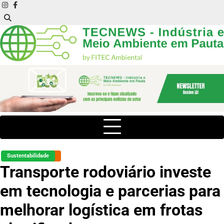
Skip
instagram
facebook
to
content
Sustentabilidade
Transporte rodoviário investe
em tecnologia e parcerias para
melhorar logística em frotas